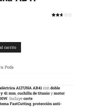
Valorado
23
con
2.61
de 5
en
base
a
al carrito
valoraciones
de
clientes
ra
,
Poda
a eléctrica ALTUNA AB41
con
doble
2 y 41 mm
,
cuchilla de titanio
y
motor
800W
. Incluye
corte
stema FastCutting
,
protección anti-