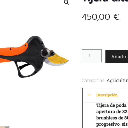
450,00
€
Añadir 
Categorías:
Agricultu
Descripción
Tijera de pod
apertura de 3
brushless de 
progresivo
,
si