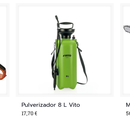
Pulverizador 8 L Vito
M
17,70
€
5