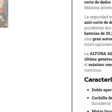
corte de dedos
Máxima potenci
La seguridad e
anti-corte de 
accidentes dur
baterías de 25
una
gran aut
interrupciones 
La
ALTUNA A
última genera
el
máximo ren
continua.
Caracter
Doble aper
Cuchilla de
duraderos
Motor bru