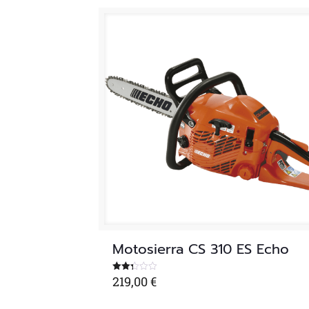
Motosierra CS 310 ES Echo
219,00
€
Valorado
con
2.36
de 5