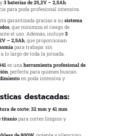
y
3 baterías de 25,2V – 2,5Ah
.
a para poda profesional intensiva.
stá garantizada gracias a su
sistema
dedos
, que minimiza el riesgo de
ante el uso. Además, incluye
3
,2V – 2,5Ah
, que proporcionan
onomía
para trabajar sin
a lo largo de toda la jornada.
B41
es una
herramienta profesional de
ción
, perfecta para quienes buscan
dimiento
en poda intensiva y
ísticas destacadas:
tura de corte: 32 mm y 41 mm
 titanio
para cortes limpios y
shless de 800W
, potente y silencioso