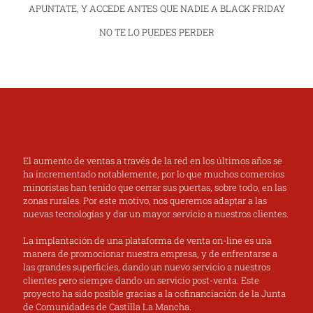
APUNTATE, Y ACCEDE ANTES QUE NADIE A BLACK FRIDAY
NO TE LO PUEDES PERDER
El aumento de ventas a través de la red en los últimos años se
ha incrementado notablemente, por lo que muchos comercios
minoristas han tenido que cerrar sus puertas, sobre todo, en las
zonas rurales. Por este motivo, nos queremos adaptar a las
nuevas tecnologías y dar un mayor servicio a nuestros clientes.
La implantación de una plataforma de venta on-line es una
manera de promocionar nuestra empresa, y de enfrentarse a
las grandes superficies, dando un nuevo servicio a nuestros
clientes pero siempre dando un servicio post-venta. Este
proyecto ha sido posible gracias a la cofinanciación de la Junta
de Comunidades de Castilla La Mancha.