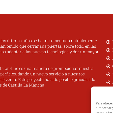
era:
es:
70,00 €.
59,00 €.
n los últimos años se ha incrementado notablemente,
n tenido que cerrar sus puertas, sobre todo, en las
mos adaptar a las nuevas tecnologías y dar un mayor
ta on-line es una manera de promocionar nuestra
perficies, dando un nuevo servicio a nuestros
st-venta. Este proyecto ha sido posible gracias a la
s de Castilla La Mancha.
Para ofrece
almacenar y
tecnologías