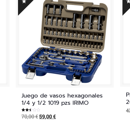
P
Juego de vasos hexagonales
2
1/4 y 1/2 1019 pzs IRIMO
4
El
El
70,00
€
59,00
€
Valorado
con
precio
precio
2.46
de 5
original
actual