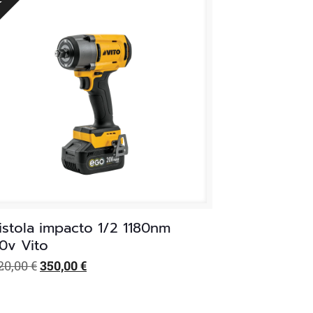
istola impacto 1/2 1180nm
0v Vito
El
El
20,00
€
350,00
€
precio
precio
original
actual
era:
es: