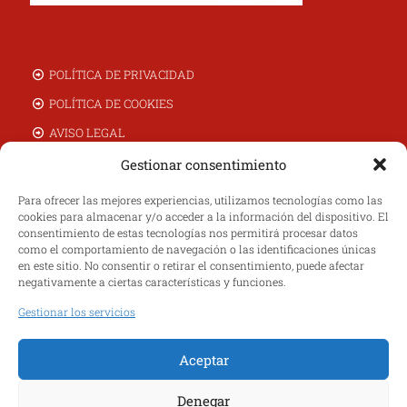
POLÍTICA DE PRIVACIDAD
POLÍTICA DE COOKIES
AVISO LEGAL
CAMBIOS Y DEVOLUCIONES
Gestionar consentimiento
TIENDA ONLINE
Para ofrecer las mejores experiencias, utilizamos tecnologías como las
cookies para almacenar y/o acceder a la información del dispositivo. El
NOSOTROS
consentimiento de estas tecnologías nos permitirá procesar datos
MI CUENTA
como el comportamiento de navegación o las identificaciones únicas
en este sitio. No consentir o retirar el consentimiento, puede afectar
CONTACTO
negativamente a ciertas características y funciones.
Gestionar los servicios
Aceptar
Denegar