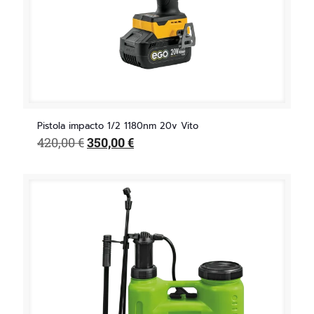
Pistola impacto 1/2 1180nm 20v Vito
El
El
420,00
€
350,00
€
precio
precio
original
actual
era:
es:
420,00 €.
350,00 €.