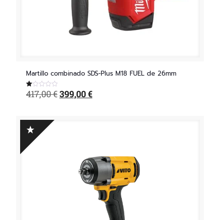
Martillo combinado SDS-Plus M18 FUEL de 26mm
El
El
417,00
€
399,00
€
Valorado
con
precio
precio
1.00
original
actual
de
5
era:
es:
417,00 €.
399,00 €.