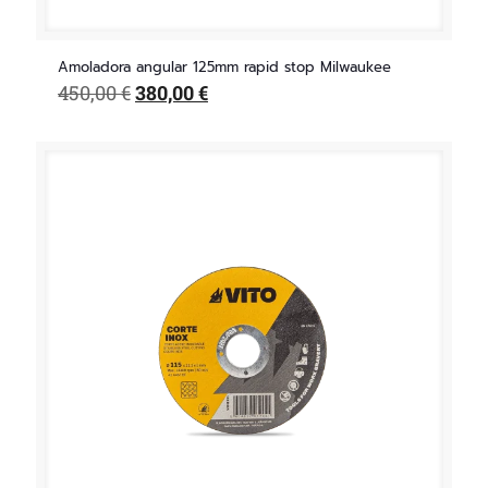
Amoladora angular 125mm rapid stop Milwaukee
El
El
450,00
€
380,00
€
precio
precio
original
actual
era:
es:
450,00 €.
380,00 €.