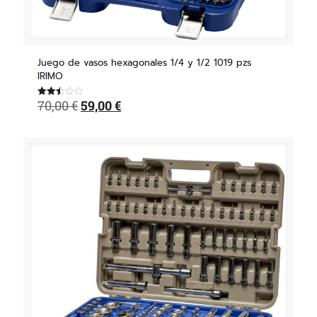
Juego de vasos hexagonales 1/4 y 1/2 1019 pzs
IRIMO
El
El
70,00
€
59,00
€
Valorado
con
precio
precio
2.46
original
actual
de 5
era:
es:
70,00 €.
59,00 €.