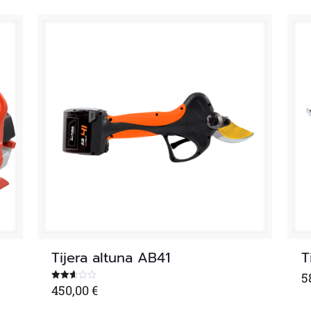
Tijera altuna AB41
T
5
450,00
€
Valorado
con
2.61