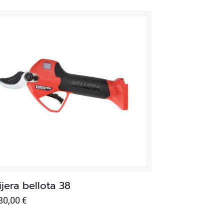
ijera bellota 38
80,00
€