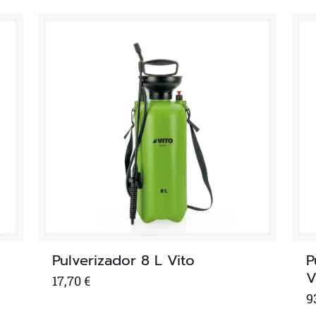
de 5
de
Pulverizador 8 L Vito
P
V
17,70
€
9