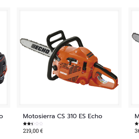
o
Motosierra CS 310 ES Echo
M
219,00
€
3
Valorado
Va
con
co
2.36
2.