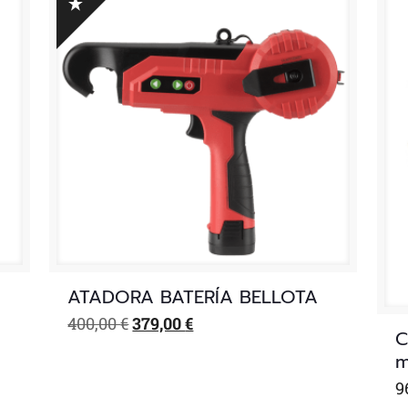
ATADORA BATERÍA BELLOTA
El
El
400,00
€
379,00
€
C
precio
precio
m
original
actual
era:
es:
9
400,00 €.
379,00 €.