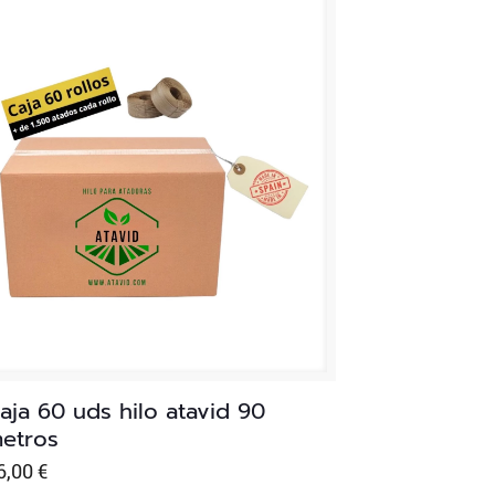
aja 60 uds hilo atavid 90
etros
6,00
€