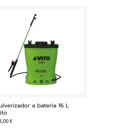
 5
ulverizador a batería 16 L
ito
3,00
€