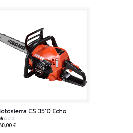
otosierra CS 3510 Echo
60,00
€
lorado
n
22