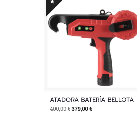
ATADORA BATERÍA BELLOTA
El
El
400,00
€
379,00
€
precio
precio
original
actual
era:
es:
400,00 €.
379,00 €.