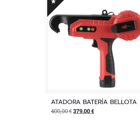
ATADORA BATERÍA BELLOTA
El
El
400,00
€
379,00
€
precio
precio
original
actual
era:
es:
400,00 €.
379,00 €.