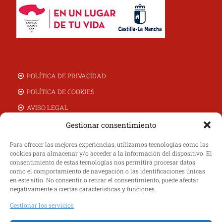
POLÍTICA DE PRIVACIDAD
POLÍTICA DE COOKIES
AVISO LEGAL
CAMBIOS Y DEVOLUCIONES
Gestionar consentimiento
TIENDA ONLINE
Para ofrecer las mejores experiencias, utilizamos tecnologías como las
cookies para almacenar y/o acceder a la información del dispositivo. El
NOSOTROS
consentimiento de estas tecnologías nos permitirá procesar datos
MI CUENTA
como el comportamiento de navegación o las identificaciones únicas
en este sitio. No consentir o retirar el consentimiento, puede afectar
CONTACTO
negativamente a ciertas características y funciones.
Gestionar los servicios