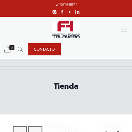
967545172
0
CONTACTO
Tienda