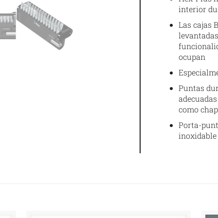
interior d
Las cajas 
levantadas
funcionali
ocupan
Especialme
Puntas dur
adecuadas 
como chap
Porta-punt
inoxidable