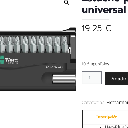
universal
19,25
€
10 disponibles
Añadir 
Categorías:
Herramie
Descripción
Hex-Plus h