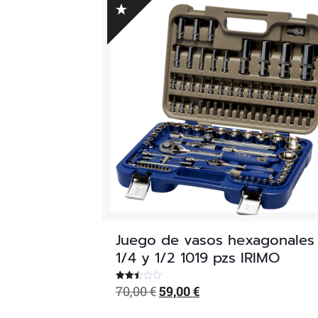
Juego de vasos hexagonales
1/4 y 1/2 1019 pzs IRIMO
El
El
70,00
€
59,00
€
Valorado
con
precio
precio
2.46
de 5