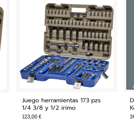
Juego herramientas 173 pzs
D
1/4 3/8 y 1/2 irimo
K
123,00
€
3