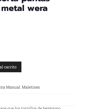
 metal wera
al carrito
nta Manual
,
Maletines
ace que los tornillos de hexágono